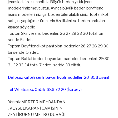
jeansleri size sunabiliriz. Büyük beden yırtık jeans
modelerimiz mevcuttur. Ayrıca büyük beden boyfriend
jeans modellerimiz için bizden bilgi alabilirsiniz. Toptan kot
satışını yaptığımız ürünlerin özellikleri ve beden aralıkları
kısaca şöyledir:
Toptan Skiny jeans bedenler: 26 27 28 29 30 total bir
seride 5 adet.
Toptan Boyfriend kot pantolon bedenler 26 27 28 29 30
bir seride 5 adet.
Toptan Battal beden bayan kot pantolon bedenleri 29 30
31 32 33 34 total 7 adet , seride 33 çifttir.
Defosuz kaliteli serili bayan likralı modeller 20-35tl civarı)
Tel-Whatsapp: 0555-389 72 20 (İsa bey)
Yerimiz MERTER MEYDANDAN
, VEYSELKARANİ CAMİSİNİN
ZEYTİBURNU METRO DURAĞI