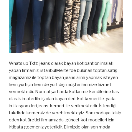
Whats up Txtz jeans olarak bayan kot pantlon imalatı
yapan firmamız, istanbulMerter’de bulunan toptan satış
mağazamız ile toptan bayan jeans alımı yapmak isteyen
hem yurtiçin hem de yurt dışı müşterilerimize hizmet
vermektedir. Normal şartlarda kotlarımız kendilerine has
olarak imal edilmiş olan bayan deri kot kemeri ile yada
imitasyon deri jeans kemeri ile verilmektedir. İstendiği
takdirde kemersiz de verebilmekteyiz. Son modaya takip
eden kot üretici firmamız da güncel kot modelleri için
irtibata geçmeniz yeterlidir. Elimizde olan son moda