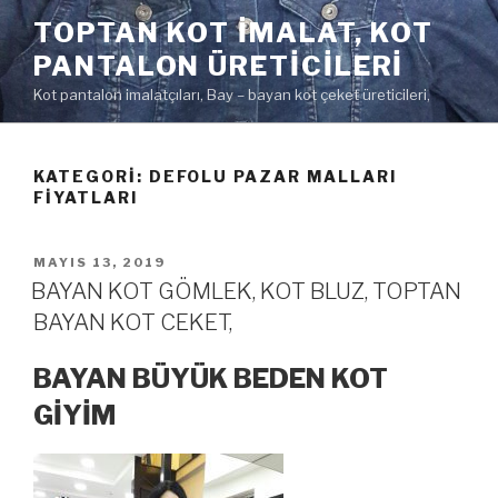
İçeriğe
TOPTAN KOT IMALAT, KOT
geç
PANTALON ÜRETICILERI
Kot pantalon imalatçıları, Bay – bayan kot çeket üreticileri,
KATEGORI:
DEFOLU PAZAR MALLARI
FIYATLARI
YAYIM
MAYIS 13, 2019
TARIHI
BAYAN KOT GÖMLEK, KOT BLUZ, TOPTAN
BAYAN KOT CEKET,
BAYAN BÜYÜK BEDEN KOT
GİYİM