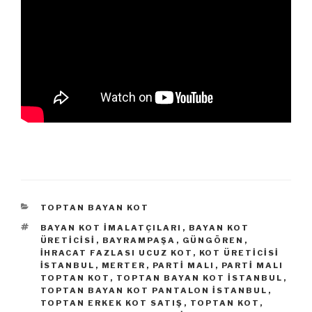
KATEGORILER
TOPTAN BAYAN KOT
ETIKETLER
BAYAN KOT IMALATÇILARI
,
BAYAN KOT
ÜRETICISI
,
BAYRAMPAŞA
,
GÜNGÖREN
,
IHRACAT FAZLASI UCUZ KOT
,
KOT ÜRETICISI
ISTANBUL
,
MERTER
,
PARTI MALI
,
PARTI MALI
TOPTAN KOT
,
TOPTAN BAYAN KOT ISTANBUL
,
TOPTAN BAYAN KOT PANTALON ISTANBUL
,
TOPTAN ERKEK KOT SATIŞ
,
TOPTAN KOT
,