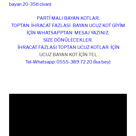
bayan 20-35tl civarı)
PARTİ MALI BAYAN KOTLAR,
TOPTAN İHRACAT FAZLASI BAYAN UCUZ KOT GİYİM
İÇİN WHATSAPPTAN MESAJ YAZINIZ,
SİZE DÖNÜLECEKLER.
İHRACAT FAZLASI TOPTAN UCUZ KOTLAR İÇİN
UCUZ BAYAN KOT İÇİN TEL
Tel-Whatsapp: 0555-389 72 20 (İsa bey)