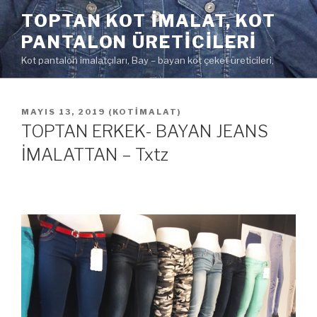
İçeriğe
TOPTAN KOT IMALAT, KOT
geç
PANTALON ÜRETICILERI
Kot pantalon imalatçıları, Bay – bayan kot çeket üreticileri,
YAYIM
MAYIS 13, 2019
(
KOTIMALAT
)
TARIHI
TOPTAN ERKEK- BAYAN JEANS
İMALATTAN – Txtz