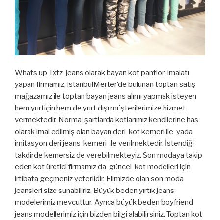
Whats up Txtz jeans olarak bayan kot pantlon imalatı
yapan firmamız, istanbulMerter’de bulunan toptan satış
mağazamız ile toptan bayan jeans alımı yapmak isteyen
hem yurtiçin hem de yurt dışı müşterilerimize hizmet
vermektedir. Normal şartlarda kotlarımız kendilerine has
olarak imal edilmiş olan bayan deri kot kemeri ile yada
imitasyon deri jeans kemeri ile verilmektedir. İstendiği
takdirde kemersiz de verebilmekteyiz. Son modaya takip
eden kot üretici firmamız da güncel kot modelleri için
irtibata geçmeniz yeterlidir. Elimizde olan son moda
jeansleri size sunabiliriz. Büyük beden yırtık jeans
modelerimiz mevcuttur. Ayrıca büyük beden boyfriend
jeans modellerimiz için bizden bilgi alabilirsiniz. Toptan kot