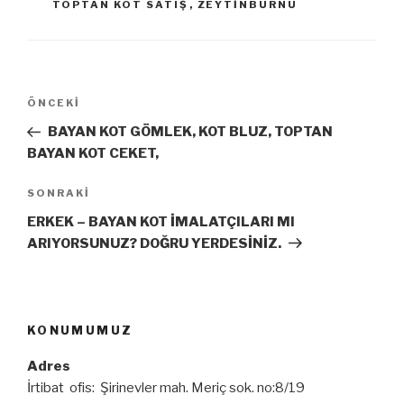
TOPTAN KOT SATIŞ
,
ZEYTINBURNU
Yazı
Önceki
ÖNCEKI
gezinmesi
Yazı
BAYAN KOT GÖMLEK, KOT BLUZ, TOPTAN
BAYAN KOT CEKET,
Sonraki
SONRAKI
Yazı
ERKEK – BAYAN KOT İMALATÇILARI MI
ARIYORSUNUZ? DOĞRU YERDESİNİZ.
KONUMUMUZ
Adres
İrtibat ofis: Şirinevler mah. Meriç sok. no:8/19