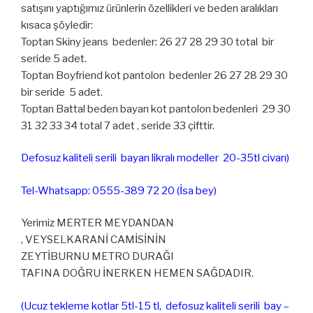
satışını yaptığımız ürünlerin özellikleri ve beden aralıkları
kısaca şöyledir:
Toptan Skiny jeans bedenler: 26 27 28 29 30 total bir
seride 5 adet.
Toptan Boyfriend kot pantolon bedenler 26 27 28 29 30
bir seride 5 adet.
Toptan Battal beden bayan kot pantolon bedenleri 29 30
31 32 33 34 total 7 adet , seride 33 çifttir.
Defosuz kaliteli serili bayan likralı modeller 20-35tl civarı)
Tel-Whatsapp: 0555-389 72 20 (İsa bey)
Yerimiz MERTER MEYDANDAN
, VEYSELKARANİ CAMİSİNİN
ZEYTİBURNU METRO DURAĞI
TAFINA DOĞRU İNERKEN HEMEN SAĞDADIR.
(Ucuz tekleme kotlar 5tl-15 tl, defosuz kaliteli serili bay –