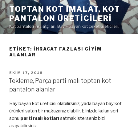
İçeriğe
TOPTAN KOT IMALAT, KOT
geç
PANTALON ÜRETICILERI
Kot pantalon imalatçıları, Bay – bayan kot çeket üreticileri,
ETIKET:
IHRACAT FAZLASI GIYIM
ALANLAR
YAYIM
EKIM 17, 2019
TARIHI
Tekleme, Parça parti malı toptan kot
pantalon alanlar
Bay bayan kot üreticisi olabilirsiniz, yada bayan bay kot
ürünleri satan bir mağazanız olabilir, Elinizde kalan seri
sonu
parti malı kotları
satmak isterseniz bizi
arayabilirsiniz.