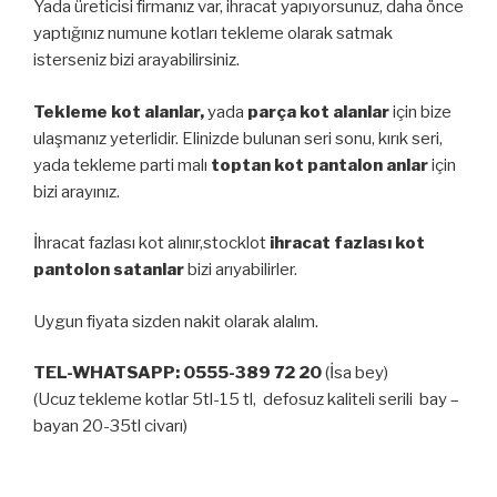
Yada üreticisi firmanız var, ihracat yapıyorsunuz, daha önce
yaptığınız numune kotları tekleme olarak satmak
isterseniz bizi arayabilirsiniz.
Tekleme kot alanlar,
yada
parça kot alanlar
için bize
ulaşmanız yeterlidir. Elinizde bulunan seri sonu, kırık seri,
yada tekleme parti malı
toptan kot pantalon anlar
için
bizi arayınız.
İhracat fazlası kot alınır,stocklot
ihracat fazlası kot
pantolon satanlar
bizi arıyabilirler.
Uygun fiyata sizden nakit olarak alalım.
TEL-WHATSAPP: 0555-389 72 20
(İsa bey)
(Ucuz tekleme kotlar 5tl-15 tl, defosuz kaliteli serili bay –
bayan 20-35tl civarı)